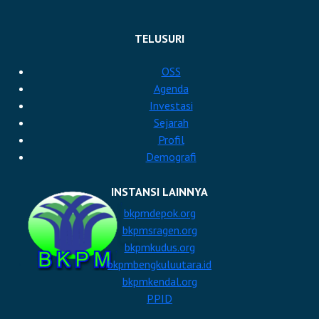
TELUSURI
OSS
Agenda
Investasi
Sejarah
Profil
Demografi
INSTANSI LAINNYA
bkpmdepok.org
bkpmsragen.org
bkpmkudus.org
bkpmbengkuluutara.id
bkpmkendal.org
PPID